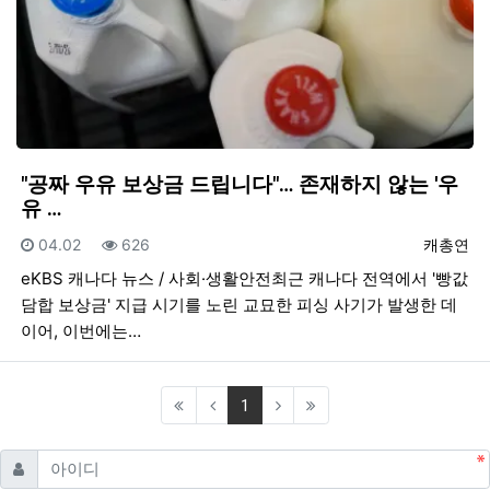
"공짜 우유 보상금 드립니다"… 존재하지 않는 '우
유 …
등록일
조회
등록자
04.02
626
캐총연
eKBS 캐나다 뉴스 / 사회·생활안전최근 캐나다 전역에서 '빵값
담합 보상금' 지급 시기를 노린 교묘한 피싱 사기가 발생한 데
이어, 이번에는…
(current)
1
필수
아이디