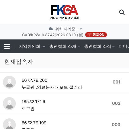
기
위치 파악중...
CAD/KRW: 1087.42
|
2026.08.10 (월)
동포ON
지역한인회
총연합회 소개
총연합회 소식
미디
현재접속자
66.♡.79.200
001
붓글씨 ,의료봉사 > 포토 갤러리
185.♡.171.9
002
로그인
66.♡.79.199
003