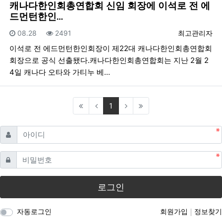
캐나다한인회총연합회 신임 회장에 이석로 전 에
드먼턴한인…
등록일
조회
등록자
08.28
2491
최고관리자
이석로 전 에드먼턴한인회장이 제22대 캐나다한인회총연합회
회장으로 공식 선출됐다.캐나다한인회총연합회는 지난 2월 2
4일 캐나다 오타와 가티누 베…
(current)
1
필수
아이디
필수
비밀번호
로그인
자동로그인
회원가입
정보찾기