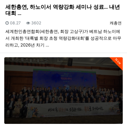
세한총연, 하노이서 역량강화 세미나 성료… 내년
대회 …
등록일
조회
등록자
08.27
3602
캐총연
세계한인총연합회(세한총연, 회장 고상구)가 베트남 하노이에
서 개최한 '대륙별 회장 초청 역량강화대회'를 성공적으로 마무
리하고, 2026년 차기 …
Now