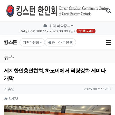
기
위치 파악중...
CAD/KRW: 1087.42
|
2026.08.09 (일)
동포ON
킹스톤
지역한인회
캐나다 총연 홈
뉴스
세계한인총연합회, 하노이에서 역량강화 세미나
개막
작성자 정보
작성
작성일
캐총연
2025.08.27 17:57
컨텐츠 정보
조회
3,473
본문