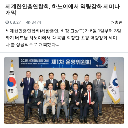
세계한인총연합회, 하노이에서 역량강화 세미나
개막
등록일
조회
등록자
08.27
3474
캐총연
세계한인총연합회(세한총연, 회장 고상구)가 5월 1일부터 3일
까지 베트남 하노이에서 ‘대륙별 회장단 초청 역량강화 세미
나’를 성공적으로 개최했다…