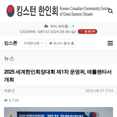
기
위치 파악중...
CAD/KRW: 1087.42
|
2026.08.09 (일)
동포ON
킹스톤
지역한인회
캐나다 총연 홈
뉴스
2025 세계한인회장대회 제1차 운영위, 애틀랜타서
개최
작성자 정보
작성
작성일
캐총연
2025.08.27 17:51
컨텐츠 정보
조회
3,736
본문