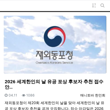
게시물 
게시
2026 세계한인의 날 유공 포상 후보자 추천 접수
안…
등록일
조회
등록자
04.11
1086
매니토바 한인회
재외동포청이 제20회 세계한인의 날을 맞아 세계한인의 날 유
공 포상 후보자 추천을 공개 모집합니다. 접수 마감일은 2026