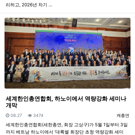
리하고, 2026년 차기 …
세계한인총연합회, 하노이에서 역량강화 세미나
개막
등록일
조회
등록자
08.27
3474
캐총연
세계한인총연합회(세한총연, 회장 고상구)가 5월 1일부터 3일
까지 베트남 하노이에서 ‘대륙별 회장단 초청 역량강화 세미