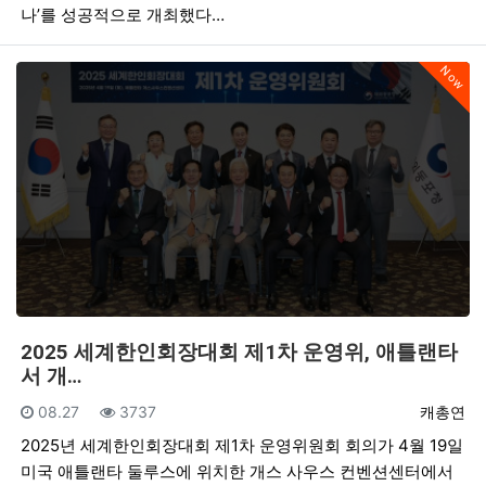
나’를 성공적으로 개최했다…
Now
2025 세계한인회장대회 제1차 운영위, 애틀랜타
서 개…
등록일
조회
등록자
08.27
3737
캐총연
2025년 세계한인회장대회 제1차 운영위원회 회의가 4월 19일
미국 애틀랜타 둘루스에 위치한 개스 사우스 컨벤션센터에서