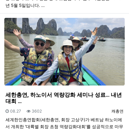
년 5월 5일입니다. …
세한총연, 하노이서 역량강화 세미나 성료… 내년
대회 …
등록일
조회
등록자
08.27
3602
캐총연
세계한인총연합회(세한총연, 회장 고상구)가 베트남 하노이에
서 개최한 '대륙별 회장 초청 역량강화대회'를 성공적으로 마무