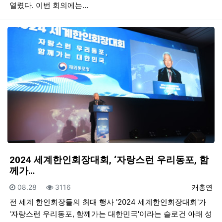
열렸다. 이번 회의에는…
2024 세계한인회장대회, ‘자랑스런 우리동포, 함
께가…
등록일
조회
등록자
08.28
3116
캐총연
전 세계 한인회장들의 최대 행사 '2024 세계한인회장대회'가
'자랑스런 우리동포, 함께가는 대한민국'이라는 슬로건 아래 성