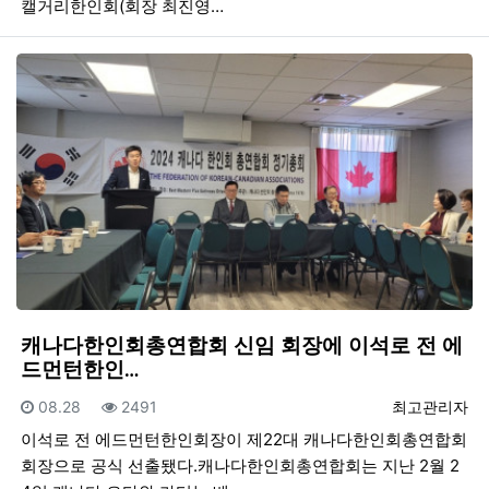
캘거리한인회(회장 최진영…
캐나다한인회총연합회 신임 회장에 이석로 전 에
드먼턴한인…
등록일
조회
등록자
08.28
2491
최고관리자
이석로 전 에드먼턴한인회장이 제22대 캐나다한인회총연합회
회장으로 공식 선출됐다.캐나다한인회총연합회는 지난 2월 2