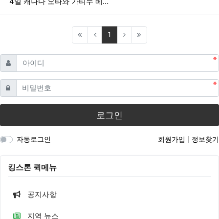
4일 캐나다 오타와 가티누 베…
(current)
1
필수
아이디
필수
비밀번호
로그인
자동로그인
회원가입
정보찾기
킹스톤 퀵메뉴
공지사항
지역 뉴스